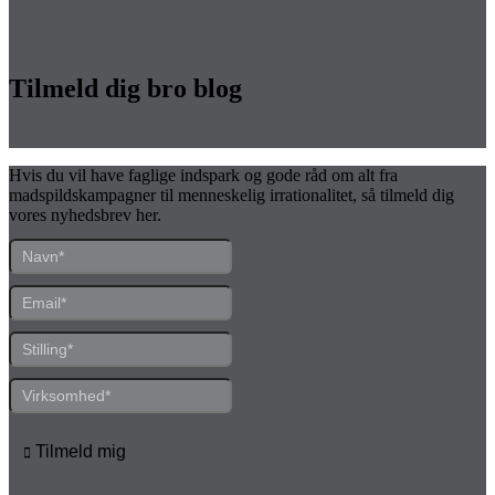
Tilmeld dig bro blog
Hvis du vil have faglige indspark og gode råd om alt fra
madspildskampagner til menneskelig irrationalitet, så tilmeld dig
vores nyhedsbrev her.
Tilmeld mig