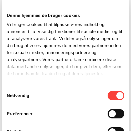
Fie Hørby: Om relationel ledelse og betydningen af
Denne hjemmeside bruger cookies
kontakt
Vi bruger cookies til at tilpasse vores indhold og
annoncer, til at vise dig funktioner til sociale medier og til
25. november 2025
/
Podcasts
Gode relationer skaber mod og retning. Fie Hørby og Helle Bro
at analysere vores trafik. Vi deler også oplysninger om
undersøger, hvordan kontakt og klare grænser kan bære ledelse i en
din brug af vores hjemmeside med vores partnere inden
kompleks verden.
for sociale medier, annonceringspartnere og
By Helle Bro
analysepartnere. Vores partnere kan kombinere disse
data med andre oplysninger, du har givet dem, eller som
de har indsamlet fra din brug af deres tjenester.
Karsten Lauritzen: om ledelse, tempo og selvindsigt
19. november 2025
/
Podcasts
Samtykkevalg
Karsten Lauritzen fortæller om skiftet fra politik til erhvervsliv — og
Nødvendig
om en særlig indsigt, der ændrede måden, han leder på i dag.
By Helle Bro
Præferencer
Gorm Rasmussen: Om at lede en familieejet