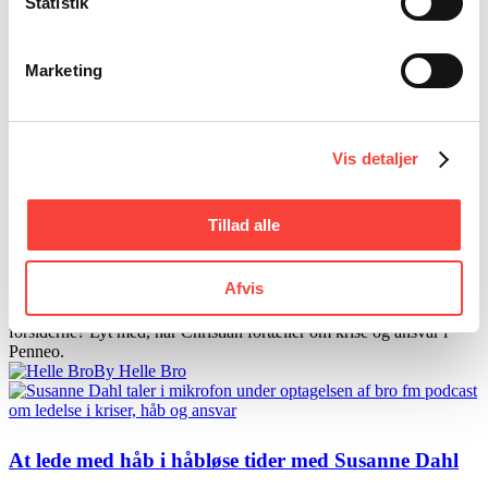
Statistik
virksomhed
10. november 2025
/
Podcasts
Marketing
Gorm fortæller om livet som ejerleder, balancen mellem tradition og
udvikling, og hvorfor relationer og ordentlighed er kernen i ledelsen
af Carl Ras.
By Helle Bro
Vis detaljer
Fra intern uenighed til offentligt opgør med
Tillad alle
Christian Stendevad
Afvis
21. maj 2025
/
Podcasts
Hvad gør man som leder, når konflikter flytter sig fra mødelokalet til
forsiderne? Lyt med, når Christian fortæller om krise og ansvar i
Penneo.
By Helle Bro
At lede med håb i håbløse tider med Susanne Dahl