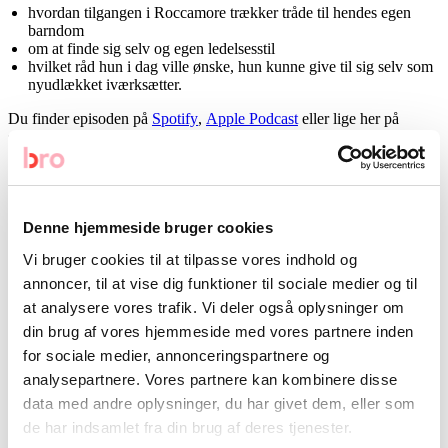
hvordan tilgangen i Roccamore trækker tråde til hendes egen
barndom
om at finde sig selv og egen ledelsesstil
hvilket råd hun i dag ville ønske, hun kunne give til sig selv som
nyudlækket iværksætter.
Du finder episoden på
Spotify
,
Apple Podcast
eller lige her på
siden.
Arkiveret under:
Podcasts
Denne hjemmeside bruger cookies
Vi bruger cookies til at tilpasse vores indhold og
annoncer, til at vise dig funktioner til sociale medier og til
at analysere vores trafik. Vi deler også oplysninger om
Seneste
din brug af vores hjemmeside med vores partnere inden
for sociale medier, annonceringspartnere og
analysepartnere. Vores partnere kan kombinere disse
Ken Bonefeld Nielsen: om cybersikkerhed, kultur og fælles ansvar
data med andre oplysninger, du har givet dem, eller som
de har indsamlet fra din brug af deres tjenester.