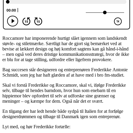
Roccamore har imponerende hurtigt slået igennem som landskendt
støvle- og stiletmærke. Særtligt har de gjort sig bemærket ved at
bevise at lækkert design og høj komfort sagtens kan gå hånd-i-hånd
– men også ved deres dristige kommunikationsstrategi, hvor de ikke
er blu for at tage stilling, udfordre eller ligefrem provokere.
Bag succesen står designeren og entreprenøren Frederikke Antonie
Schmidt, som jeg har haft glæden af at have med i bro fm-studiet.
Skal vi forstå Frederikke og Roccamore, skal vi, ifølge Frederikke
selv, tilbage til hendes barndom, hvor hun som enebarn til en
hippiemor blev opfordret til selv at udforske sine grænser og
meninger – og kæmpe for dem. Også når det er svært.
En tilgang der har ledt hende både sydpå til Italien for at forfølge
designerdrømmen og tilbage til Danmark igen som entreprenør.
Lyt med, og hør Frederikke fortælle: