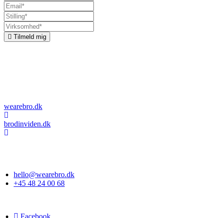
Tilmeld mig
Om bro
Vi kombinerer kommunikation, organisationsudvikling og
adfærdsdesign. Vi undersøger, hvordan vi kan få mennesker til at
træffe de rigtige beslutninger, og vi designer løsninger og budskaber,
der får det til at ske.
wearebro.dk
brodinviden.dk
Esplanaden 34C, 1. sal
1263 København K
hello@wearebro.dk
+45 48 24 00 68
CVR DK26406420
Facebook