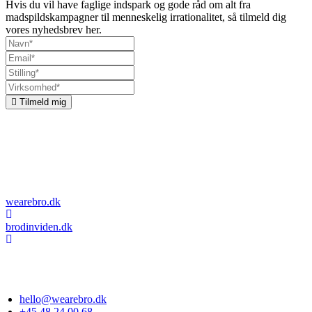
Hvis du vil have faglige indspark og gode råd om alt fra
madspildskampagner til menneskelig irrationalitet, så tilmeld dig
vores nyhedsbrev her.
Tilmeld mig
Om bro
Vi kombinerer kommunikation, organisationsudvikling og
adfærdsdesign. Vi undersøger, hvordan vi kan få mennesker til at
træffe de rigtige beslutninger, og vi designer løsninger og budskaber,
der får det til at ske.
wearebro.dk
brodinviden.dk
Esplanaden 34C, 1. sal
1263 København K
hello@wearebro.dk
+45 48 24 00 68