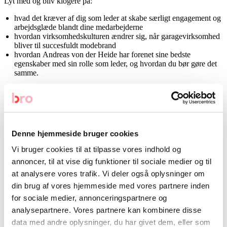
Lyt med og bliv klogere på:
hvad det kræver af dig som leder at skabe særligt engagement og
arbejdsglæde blandt dine medarbejderne
hvordan virksomhedskulturen ændrer sig, når garagevirksomhed
bliver til succesfuldt modebrand
hvordan Andreas von der Heide har forenet sine bedste
egenskaber med sin rolle som leder, og hvordan du bør gøre det
samme.
Du finder episoden på
Spotify
,
Apple Podcast
eller lige her på siden.
Denne hjemmeside bruger cookies
Arkiveret under:
Vi bruger cookies til at tilpasse vores indhold og
Podcasts
annoncer, til at vise dig funktioner til sociale medier og til
at analysere vores trafik. Vi deler også oplysninger om
din brug af vores hjemmeside med vores partnere inden
Seneste
for sociale medier, annonceringspartnere og
analysepartnere. Vores partnere kan kombinere disse
data med andre oplysninger, du har givet dem, eller som