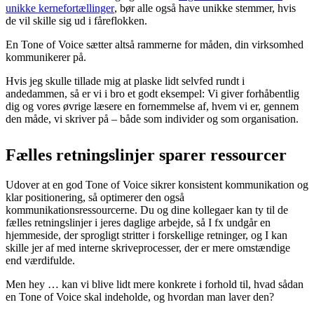
unikke kernefortællinger
, bør alle også have unikke stemmer, hvis
de vil skille sig ud i fåreflokken.
En Tone of Voice sætter altså rammerne for måden, din virksomhed
kommunikerer på.
Hvis jeg skulle tillade mig at plaske lidt selvfed rundt i
andedammen, så er vi i bro et godt eksempel: Vi giver forhåbentlig
dig og vores øvrige læsere en fornemmelse af, hvem vi er, gennem
den måde, vi skriver på – både som individer og som organisation.
Fælles retningslinjer sparer ressourcer
Udover at en god Tone of Voice sikrer konsistent kommunikation og
klar positionering, så optimerer den også
kommunikationsressourcerne. Du og dine kollegaer kan ty til de
fælles retningslinjer i jeres daglige arbejde, så I fx undgår en
hjemmeside, der sprogligt stritter i forskellige retninger, og I kan
skille jer af med interne skriveprocesser, der er mere omstændige
end værdifulde.
Men hey … kan vi blive lidt mere konkrete i forhold til, hvad sådan
en Tone of Voice skal indeholde, og hvordan man laver den?