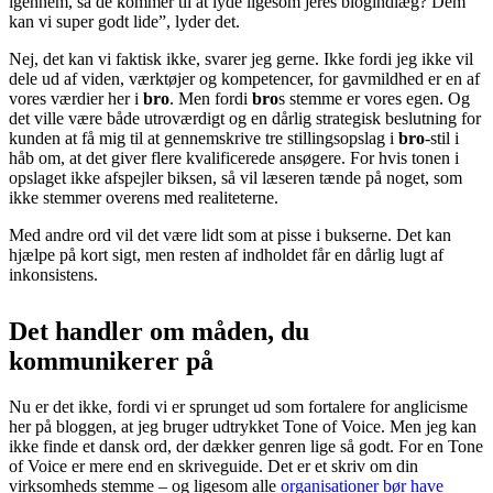
igennem, så de kommer til at lyde ligesom jeres blogindlæg? Dem
kan vi super godt lide”, lyder det.
Nej, det kan vi faktisk ikke, svarer jeg gerne. Ikke fordi jeg ikke vil
dele ud af viden, værktøjer og kompetencer, for gavmildhed er en af
vores værdier her i
bro
. Men fordi
bro
s stemme er vores egen. Og
det ville være både utroværdigt og en dårlig strategisk beslutning for
kunden at få mig til at gennemskrive tre stillingsopslag i
bro
-stil i
håb om, at det giver flere kvalificerede ansøgere. For hvis tonen i
opslaget ikke afspejler biksen, så vil læseren tænde på noget, som
ikke stemmer overens med realiteterne.
Med andre ord vil det være lidt som at pisse i bukserne. Det kan
hjælpe på kort sigt, men resten af indholdet får en dårlig lugt af
inkonsistens.
Det handler om måden, du
kommunikerer på
Nu er det ikke, fordi vi er sprunget ud som fortalere for anglicisme
her på bloggen, at jeg bruger udtrykket Tone of Voice. Men jeg kan
ikke finde et dansk ord, der dækker genren lige så godt. For en Tone
of Voice er mere end en skriveguide. Det er et skriv om din
virksomheds stemme – og ligesom alle
organisationer bør have