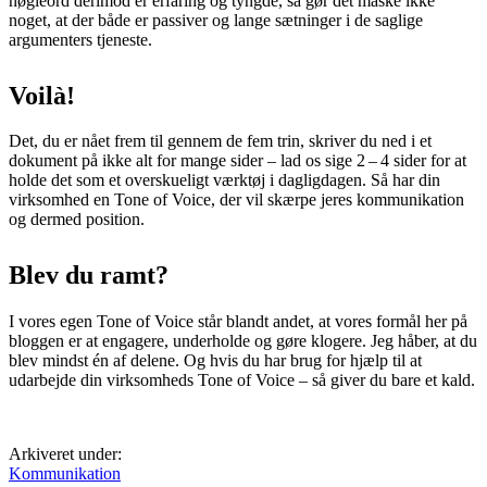
nøgleord derimod er erfaring og tyngde, så gør det måske ikke
noget, at der både er passiver og lange sætninger i de saglige
argumenters tjeneste.
Voilà!
Det, du er nået frem til gennem de fem trin, skriver du ned i et
dokument på ikke alt for mange sider – lad os sige 2 – 4 sider for at
holde det som et overskueligt værktøj i dagligdagen. Så har din
virksomhed en Tone of Voice, der vil skærpe jeres kommunikation
og dermed position.
Blev du ramt?
I vores egen Tone of Voice står blandt andet, at vores formål her på
bloggen er at engagere, underholde og gøre klogere. Jeg håber, at du
blev mindst én af delene. Og hvis du har brug for hjælp til at
udarbejde din virksomheds Tone of Voice – så giver du bare et kald.
Arkiveret under:
Kommunikation