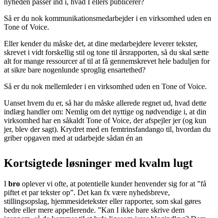
nyheden passer ind i, hvad I ellers publicerer?
Så er du nok kommunikationsmedarbejder i en virksomhed uden en
Tone of Voice.
Eller kender du måske det, at dine medarbejdere leverer tekster,
skrevet i vidt forskellig stil og tone til årsrapporten, så du skal sætte
alt for mange ressourcer af til at få gennemskrevet hele baduljen for
at sikre bare nogenlunde sproglig ensartethed?
Så er du nok mellemleder i en virksomhed uden en Tone of Voice.
Uanset hvem du er, så har du måske allerede regnet ud, hvad dette
indlæg handler om: Nemlig om det nyttige og nødvendige i, at din
virksomhed har en såkaldt Tone of Voice, der afspejler jer (og kun
jer, blev der sagt). Krydret med en femtrinsfandango til, hvordan du
griber opgaven med at udarbejde sådan én an
Kortsigtede løsninger med kvalm lugt
I
bro
oplever vi ofte, at potentielle kunder henvender sig for at ”få
piftet et par tekster op”. Det kan fx være nyhedsbreve,
stillingsopslag, hjemmesidetekster eller rapporter, som skal gøres
bedre eller mere appellerende. ”Kan I ikke bare skrive dem