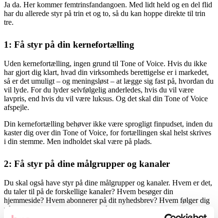
Ja da. Her kommer femtrinsfandangoen. Med lidt held og en del flid
har du allerede styr på trin et og to, så du kan hoppe direkte til trin
tre.
1: Få styr på din kernefortælling
Uden kernefortælling, ingen grund til Tone of Voice. Hvis du ikke
har gjort dig klart, hvad din virksomheds berettigelse er i markedet,
så er det umuligt – og meningsløst – at lægge sig fast på, hvordan du
vil lyde. For du lyder selvfølgelig anderledes, hvis du vil være
lavpris, end hvis du vil være luksus. Og det skal din Tone of Voice
afspejle.
Din kernefortælling behøver ikke være sprogligt finpudset, inden du
kaster dig over din Tone of Voice, for fortællingen skal helst skrives
i din stemme. Men indholdet skal være på plads.
2: Få styr på dine målgrupper og kanaler
Du skal også have styr på dine målgrupper og kanaler. Hvem er det,
du taler til på de forskellige kanaler? Hvem besøger din
hjemmeside? Hvem abonnerer på dit nyhedsbrev? Hvem følger dig
på sociale medier? Og hvad er målgruppernes motivation for at læse
med? Brug data, og lav gerne personaer for at kunne svare