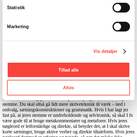
ikke peger i for mange retninger.
Statistik
En god øvelse her er også at opliste modsætninger til de ord, der
kendetegner din stemme. Ofte er det lettere at beskrive, hvad noget
er eller betyder, ved også at definere, hvad det
ikke
er. I
bro
s egen
Marketing
Tone of Voice lyder det fx:
Personlig, men ikke privat. Vi skriver til læserne, så de føler sig
ramt lige i krydderen (men ikke i underlivet). Vi sætter gerne os
selv og vores egne oplevelser i spil, så længe det har en faglig
Vis detaljer
relevans.
Selvironisk, men ikke sarkastisk. Vi tror på, at gode pointer bliver
tydeligere, når vi tør grine lidt af os selv, mens vi er påpasselige
Tillad alle
med at pege fingre af andre.
5: Definér, hvad stemmen betyder for sproget
Afvis
Nu skal du kort og godt sætte ord på det sprog, der reflekterer jeres
stemme. Du skal altså gå lidt mere skriveteknisk til værk – ned i
ordvalg, sætningskonstruktioner og grammatik. Hvis I har lagt jer
fast på, at jeres stemme er underholdende og selvironisk, så skal I fx
være gode til at bruge metakommentarer og metaforer. Hvis jeres
nøgleord er letforståelige og direkte, så betyder det, at I skal skrive
korte sætninger, bruge aktive verber og direkte tiltaleform. Hvis jeres