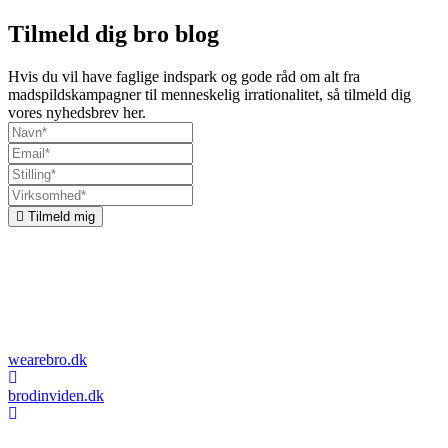
Tilmeld dig bro blog
Hvis du vil have faglige indspark og gode råd om alt fra
madspildskampagner til menneskelig irrationalitet, så tilmeld dig
vores nyhedsbrev her.
Tilmeld mig
Om bro
Vi kombinerer kommunikation, organisationsudvikling og
adfærdsdesign. Vi undersøger, hvordan vi kan få mennesker til at
træffe de rigtige beslutninger, og vi designer løsninger og budskaber,
der får det til at ske.
wearebro.dk
brodinviden.dk
Esplanaden 34C, 1. sal