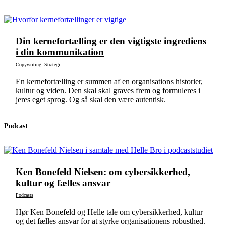
Din kernefortælling er den vigtigste ingrediens
i din kommunikation
Copywriting
,
Strategi
En kerne­fortælling er sum­men af en organ­i­sa­tions his­to­ri­er,
kul­tur og viden. Den skal skal graves frem og for­muleres i
jeres eget sprog. Og så skal den være autentisk.
Podcast
Ken Bonefeld Nielsen: om cybersikkerhed,
kultur og fælles ansvar
Podcasts
Hør Ken Bonefeld og Helle tale om cybersikkerhed, kultur
og det fælles ansvar for at styrke organisationens robusthed.