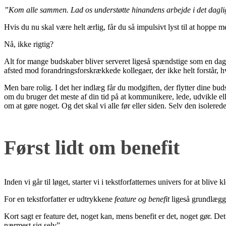
”Kom alle sammen. Lad os understøtte hinandens arbejde i det dagli
Hvis du nu skal være helt ærlig, får du så impulsivt lyst til at hoppe 
Nå, ikke rigtig?
Alt for mange budskaber bliver serveret ligeså spændstige som en dag
afsted mod forandringsforskrækkede kollegaer, der ikke helt forstår, h
Men bare rolig. I det her indlæg får du modgiften, der flytter dine bud
om du bruger det meste af din tid på at kommunikere, lede, udvikle ell
om at gøre noget. Og det skal vi alle før eller siden. Selv den isolere
Først lidt om benefit
Inden vi går til løget, starter vi i tekstforfatternes univers for at blive 
For en tekstforfatter er udtrykkene
feature og benefit
ligeså grundlæggen
Kort sagt er feature det, noget kan, mens benefit er det, noget gør.
nærmest sig selv”.