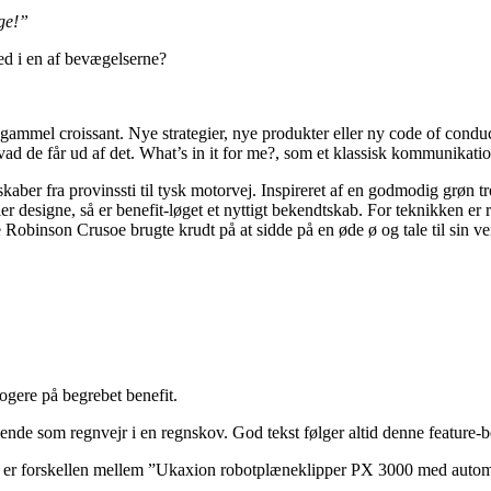
ge!”
med i en af bevægelserne?
gammel croissant. Nye strategier, nye produkter eller ny code of conduc
vad de får ud af det. What’s in it for me?, som et klassisk kommunikatio
skaber fra provinssti til tysk motorvej. Inspireret af en godmodig grøn t
er designe, så er benefit-løget et nyttigt bekendtskab. For teknikken er
de Robinson Crusoe brugte krudt på at sidde på en øde ø og tale til sin ve
klogere på begrebet benefit.
de som regnvejr i en regnskov. God tekst følger altid denne feature-bene
 Det er forskellen mellem ”Ukaxion robotplæneklipper PX 3000 med auto