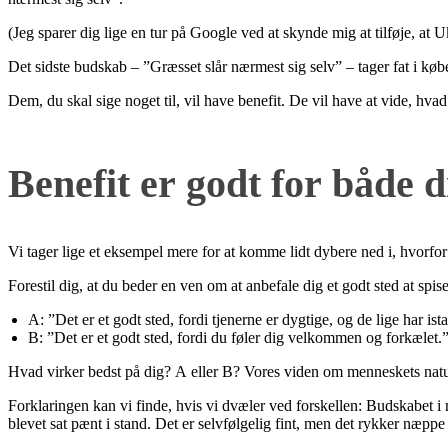
(Jeg sparer dig lige en tur på Google ved at skynde mig at tilføje, at 
Det sidste budskab – ”Græsset slår nærmest sig selv” – tager fat i kø
Dem, du skal sige noget til, vil have benefit. De vil have at vide, hvad 
Benefit er godt for både 
Vi tager lige et eksempel mere for at komme lidt dybere ned i, hvorfor
Forestil dig, at du beder en ven om at anbefale dig et godt sted at spi
A: ”Det er et godt sted, fordi tjenerne er dygtige, og de lige har ist
B: ”Det er et godt sted, fordi du føler dig velkommen og forkælet.
Hvad virker bedst på dig? A eller B? Vores viden om menneskets natur
Forklaringen kan vi finde, hvis vi dvæler ved forskellen: Budskabet i 
blevet sat pænt i stand. Det er selvfølgelig fint, men det rykker næppe