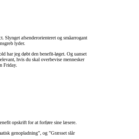
t. Slynget afsenderorienteret og småarrogant
nsgreb lyder.
rold har jeg døbt den benefit-løget. Og uanset
 relevant, hvis du skal overbevise mennesker
n Friday.
fit opskrift for at forføre sine læsere.
matisk genopladning”, og ”Græsset slår