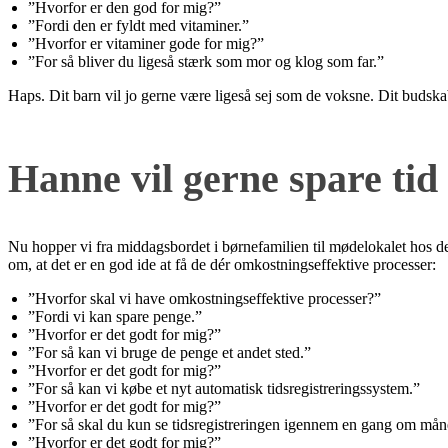
”Hvorfor er den god for mig?”
”Fordi den er fyldt med vitaminer.”
”Hvorfor er vitaminer gode for mig?”
”For så bliver du ligeså stærk som mor og klog som far.”
Haps. Dit barn vil jo gerne være ligeså sej som de voksne. Dit budskab
Hanne vil gerne spare tid
Nu hopper vi fra middagsbordet i børnefamilien til mødelokalet hos
om, at det er en god ide at få de dér omkostningseffektive processer:
”Hvorfor skal vi have omkostningseffektive processer?”
”Fordi vi kan spare penge.”
”Hvorfor er det godt for mig?”
”For så kan vi bruge de penge et andet sted.”
”Hvorfor er det godt for mig?”
”For så kan vi købe et nyt automatisk tidsregistreringssystem.”
”Hvorfor er det godt for mig?”
”For så skal du kun se tidsregistreringen igennem en gang om må
”Hvorfor er det godt for mig?”