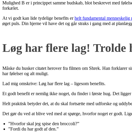
Mulighed B er i princippet samme budskab, blot beskrevet med følelser. 
forkælet.
At vi godt kan lide tydelige benefits er
helt fundamental menneskelig 
øget puls. Din hjerne vil have det og går straks i gang med at planlæg
Løg har flere lag! Trolde h
Måske du husker citatet herover fra filmen om Shrek. Han forklarer s
har følelser og alt muligt.
Lad mig omskrive: Løg har flere lag – ligesom benefits.
Et godt benefit er nemlig ikke noget, du finder i første hug. Det ligger 
Helt praktisk betyder det, at du skal fortsætte med udforske og uddybe 
Det gør du ved at blive ved med at spørge, hvorfor noget er godt. Liges
”Hvorfor skal jeg spise den broccoli?”
”Fordi du har godt af den.”