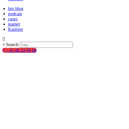
bro blog
podcast
cases
teamet
Karriere
×
Search
+45 48 24 00 68