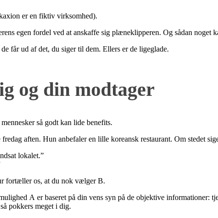
Ukaxion er en fiktiv virksomhed).
berens egen fordel ved at anskaffe sig plæneklipperen. Og sådan noget ka
de får ud af det, du siger til dem. Ellers er de ligeglade.
dig og din modtager
 mennesker så godt kan lide benefits.
se fredag aften. Hun anbefaler en lille koreansk restaurant. Om stedet sig
andsat lokalet.”
”
 fortæller os, at du nok vælger B.
mulighed A er baseret på din vens syn på de objektive informationer: tje
 så pokkers meget i dig.