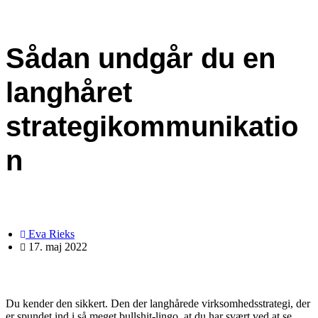
Sådan undgår du en
langhåret
strategikommunikatio
n
Eva Rieks
17. maj 2022
Du kender den sikkert. Den der langhårede virksomhedsstrategi, der
er spundet ind i så meget bullshit-lingo, at du har svært ved at se