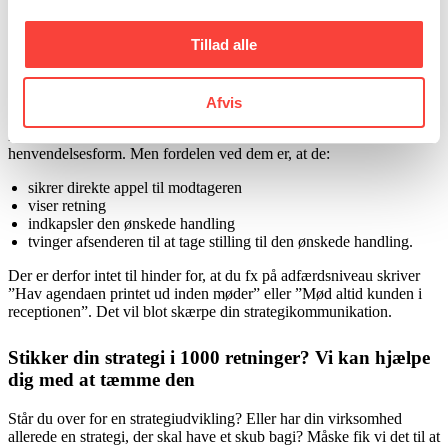
(blev der sagt!)
Tillad alle
Og så lige en ekstra sproglig krølle på halen. Vær ikke bange for at
bruge bydeformer i din strategikommunikation. Bydeformer er ord,
vi fra dagligdagen kender som fx hop, spis, løb, fløjt etc.
Afvis
Nok kan de lyde en anelse kommanderende og pegende i deres
henvendelsesform. Men fordelen ved dem er, at de:
sikrer direkte appel til modtageren
viser retning
indkapsler den ønskede handling
tvinger afsenderen til at tage stilling til den ønskede handling.
Der er derfor intet til hinder for, at du fx på adfærdsniveau skriver
”Hav agendaen printet ud inden møder” eller ”Mød altid kunden i
receptionen”. Det vil blot skærpe din strategikommunikation.
Stikker din strategi i 1000 retninger? Vi kan hjælpe
dig med at tæmme den
Står du over for en strategiudvikling? Eller har din virksomhed
allerede en strategi, der skal have et skub bagi? Måske fik vi det til at