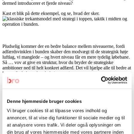
dermed introducerer et fjerde niveau?
Kast et blik på dette eksempel, og se, hvad der sker.
Pludselig kommer der en bedre balance mellem niveauerne, fordi
adfærdsvinklen i bunden skaber den modvægt til de strategisk høje
luftlag, vi manglede – og hvert niveau får en mere tydelig løbebane.
Så … vov at give en struktur, hvor du bryder de strategiske
ambitioner ned til helt konkret adfærd. Det vil hjælpe alle til bedre at
kunne finde hoved og hale i strategien.
Væk med ulden og helt ind til benet
Denne hjemmeside bruger cookies
Én ting er formen. Noget andet er ordene. Og lad os sige det, som
det er. De er tit meget lange i spyttet, når det kommer til strategier.
Vi bruger cookies til at tilpasse vores indhold og
Måske kan vi ikke altid krybe uden om de gennemtyggede floskler
annoncer, til at vise dig funktioner til sociale medier og til
og flyvske fraser, når vi formidler en strategi. Men hvad vi kan gøre
at analysere vores trafik. Vi deler også oplysninger om
er at nedbryde betydninger til noget helt konkret. Definere den
din brug af vores hjemmeside med vores partnere inden
mening, der gemmer sig bag de store ord. For holder vi