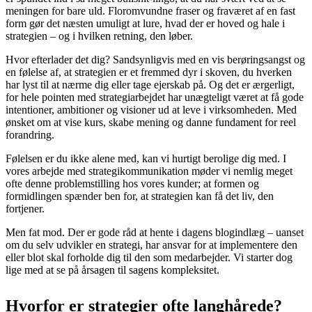
meningen for bare uld. Floromvundne fraser og fraværet af en fast
form gør det næsten umuligt at lure, hvad der er hoved og hale i
strategien – og i hvilken retning, den løber.
Hvor efterlader det dig? Sandsynligvis med en vis berøringsangst og
en følelse af, at strategien er et fremmed dyr i skoven, du hverken
har lyst til at nærme dig eller tage ejerskab på. Og det er ærgerligt,
for hele pointen med strategiarbejdet har unægteligt været at få gode
intentioner, ambitioner og visioner ud at leve i virksomheden. Med
øns­ket om at vise kurs, skabe mening og danne fundament for reel
forandring.
Følelsen er du ikke alene med, kan vi hurtigt berolige dig med. I
vores arbejde med strategikommunikation møder vi nemlig meget
ofte denne problemstilling hos vores kunder; at formen og
formidlingen spænder ben for, at strategien kan få det liv, den
fortjener.
Men fat mod. Der er gode råd at hente i dagens blogindlæg – uanset
om du selv udvikler en strategi, har ansvar for at implementere den
eller blot skal forholde dig til den som medarbejder. Vi starter dog
lige med at se på årsagen til sagens kompleksitet.
Hvorfor er strategier ofte langhårede?