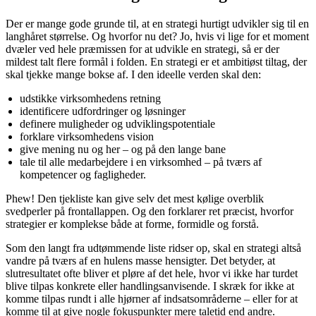
Der er mange gode grunde til, at en strategi hurtigt udvikler sig til en
langhåret størrelse. Og hvorfor nu det? Jo, hvis vi lige for et moment
dvæler ved hele præmissen for at udvikle en strategi, så er der
mildest talt flere formål i folden. En strategi er et ambitiøst tiltag, der
skal tjekke mange bokse af. I den ideelle verden skal den:
udstikke virksomhedens retning
identificere udfordringer og løsninger
definere muligheder og udviklingspotentiale
forklare virksomhedens vision
give mening nu og her – og på den lange bane
tale til alle medarbejdere i en virksomhed – på tværs af
kompetencer og fagligheder.
Phew! Den tjekliste kan give selv det mest kølige overblik
svedperler på frontallappen. Og den forklarer ret præcist, hvorfor
strategier er komplekse både at forme, formidle og forstå.
Som den langt fra udtømmende liste ridser op, skal en strategi altså
vandre på tværs af en hulens masse hensigter. Det betyder, at
slutresultatet ofte bliver et pløre af det hele, hvor vi ikke har turdet
blive tilpas konkrete eller handlingsanvisende. I skræk for ikke at
komme tilpas rundt i alle hjørner af indsatsområderne – eller for at
komme til at give nogle fokuspunkter mere taletid end andre.