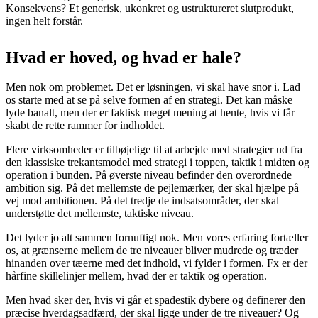
Konsekvens? Et generisk, ukonkret og ustruktureret slutprodukt,
ingen helt forstår.
Hvad er hoved, og hvad er hale?
Men nok om problemet. Det er løsningen, vi skal have snor i. Lad
os starte med at se på selve formen af en strategi. Det kan måske
lyde banalt, men der er faktisk meget mening at hente, hvis vi får
skabt de rette rammer for indholdet.
Flere virksomheder er tilbøjelige til at arbejde med strategier ud fra
den klassiske trekantsmodel med strategi i toppen, taktik i midten og
operation i bunden. På øverste niveau befinder den overordnede
ambition sig. På det mellemste de pejlemærker, der skal hjælpe på
vej mod ambitionen. På det tredje de indsatsområder, der skal
understøtte det mellemste, taktiske niveau.
Det lyder jo alt sammen fornuftigt nok. Men vores erfaring fortæller
os, at grænserne mellem de tre niveauer bliver mudrede og træder
hinanden over tæerne med det indhold, vi fylder i formen. Fx er der
hårfine skillelinjer mellem, hvad der er taktik og operation.
Men hvad sker der, hvis vi går et spadestik dybere og definerer den
præcise hverdagsadfærd, der skal ligge under de tre niveauer? Og