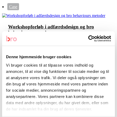
Case
Workshopforløb i adfærdsdesign og bro
behaviours metoder
Sammen med TMF udviklede vi et tre-dages workshop med
fokus på, hvordan man kan arbejde med nudging og
adfærdsdesign i praksis.
Denne hjemmeside bruger cookies
Vi bruger cookies til at tilpasse vores indhold og
By Redaktionen
annoncer, til at vise dig funktioner til sociale medier og til
at analysere vores trafik. Vi deler også oplysninger om
din brug af vores hjemmeside med vores partnere inden
Case
for sociale medier, annonceringspartnere og
analysepartnere. Vores partnere kan kombinere disse
data med andre oplysninger, du har givet dem, eller som
Nudge for bedre samtaler mellem patienter og
de har indsamlet fra din brug af deres tjenester.
sundhedspersonale