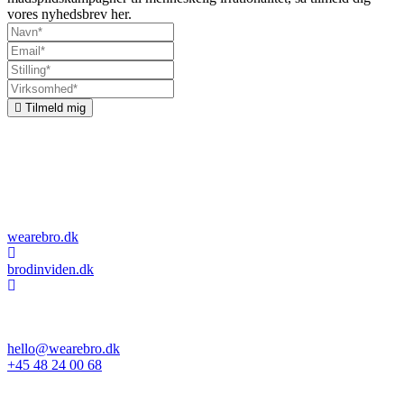
vores nyhedsbrev her.
Tilmeld mig
Om bro
Vi kombinerer kommunikation, organisationsudvikling og
adfærdsdesign. Vi undersøger, hvordan vi kan få mennesker til at
træffe de rigtige beslutninger, og vi designer løsninger og budskaber,
der får det til at ske.
wearebro.dk
brodinviden.dk
Esplanaden 34C, 1. sal
1263 København K
hello@wearebro.dk
+45 48 24 00 68
CVR DK26406420