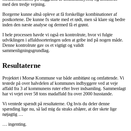
med den tredje vejning.
Borgerne kunne altså opleve at få forskellige kombinationer af
postkortene. De kunne fx starte med et rødt, men så klare sig bedre
inden den næste analyse og dermed få et grønt.
I hele processen havde vi også en kontrolrute, hvor vi fulgte
udviklingen i affaldssorteringen uden at gribe ind på nogen måde.
Denne kontrolrute gav os et vigtigt og validt
sammenligningsgrundlag.
Resultaterne
Projektet i Morsø Kommune var både ambitiøst og omfattende. Vi
testede på over halvdelen af kommunes indbyggere ved at veje
affald fra 3 af kommunens ruter efter hver indsamling. Sammenlagt
har vi vejet over 58 tons madaffald fra over 2000 husstande.
Vi ventede spændt på resultaterne. Og hvis du deler denne
spænding lige nu, så lad mig da straks afsløre, at der skete lige
nøjagtig …
… ingenting.