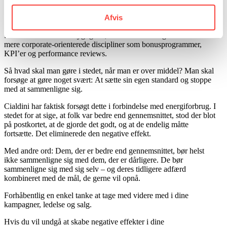
’The magnetic middle’ minder os om, at det ikke altid er en god
Afvis
ide at rose folk, når de klarer sig bedre end andre. Det gælder i
forbindelse med bæredygtighed, men der findes også evidens fra
mere corporate-orienterede discipliner som bonusprogrammer,
KPI’er og performance reviews.
Så hvad skal man gøre i stedet, når man er over middel? Man skal
forsøge at gøre noget svært: At sætte sin egen standard og stoppe
med at sammenligne sig.
Cialdini har faktisk forsøgt dette i forbindelse med energiforbrug. I
stedet for at sige, at folk var bedre end gennemsnittet, stod der blot
på postkortet, at de gjorde det godt, og at de endelig måtte
fortsætte. Det eliminerede den negative effekt.
Med andre ord: Dem, der er bedre end gennemsnittet, bør helst
ikke sammenligne sig med dem, der er dårligere. De bør
sammenligne sig med sig selv – og deres tidligere adfærd
kombineret med de mål, de gerne vil opnå.
Forhåbentlig en enkel tanke at tage med videre med i dine
kampagner, ledelse og salg.
Hvis du vil undgå at skabe negative effekter i dine