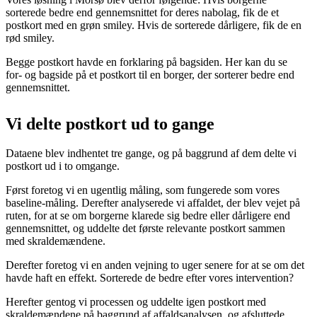
sorterede bedre end gennemsnittet for deres nabolag, fik de et
postkort med en grøn smiley. Hvis de sorterede dårligere, fik de en
rød smiley.
Begge postkort havde en forklaring på bagsiden. Her kan du se
for- og bagside på et postkort til en borger, der sorterer bedre end
gennemsnittet.
Vi delte postkort ud to gange
Dataene blev indhentet tre gange, og på baggrund af dem delte vi
postkort ud i to omgange.
Først foretog vi en ugentlig måling, som fungerede som vores
baseline-måling. Derefter analyserede vi affaldet, der blev vejet på
ruten, for at se om borgerne klarede sig bedre eller dårligere end
gennemsnittet, og uddelte det første relevante postkort sammen
med skraldemændene.
Derefter foretog vi en anden vejning to uger senere for at se om det
havde haft en effekt. Sorterede de bedre efter vores intervention?
Herefter gentog vi processen og uddelte igen postkort med
skraldemændene på baggrund af affaldsanalysen, og afsluttede