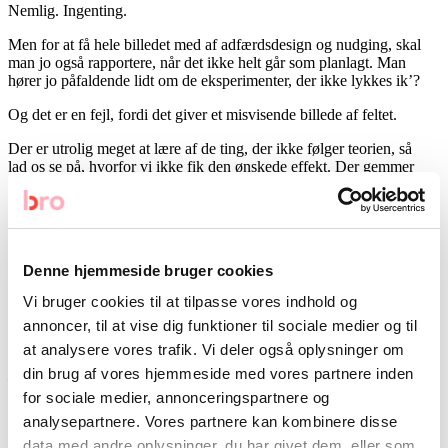
Nemlig. Ingenting.
Men for at få hele billedet med af adfærdsdesign og nudging, skal
man jo også rapportere, når det ikke helt går som planlagt. Man
hører jo påfaldende lidt om de eksperimenter, der ikke lykkes ik’?
Og det er en fejl, fordi det giver et misvisende billede af feltet.
Der er utrolig meget at lære af de ting, der ikke følger teorien, så
lad os se på, hvorfor vi ikke fik den ønskede effekt. Der gemmer
sig nemlig et rigtig brugbart psykologisk princip. Du skal nemlig
passe på med at rose folk.
Derfor skal du ikke rose – ’the magnetic
Denne hjemmeside bruger cookies
middle’
Vi bruger cookies til at tilpasse vores indhold og
Paradoksalt nok var problemet i Morsø Kommune, at alle borgerne
annoncer, til at vise dig funktioner til sociale medier og til
på ruten konsekvent klarede sig bedre end gennemsnittet. Det vil
at analysere vores trafik. Vi deler også oplysninger om
sige, at vi kun uddelte grønne postkort både første og anden gang
din brug af vores hjemmeside med vores partnere inden
– vi roste kun.
for sociale medier, annonceringspartnere og
Det kan umiddelbart lyde dejligt, men der er substantielle beviser
analysepartnere. Vores partnere kan kombinere disse
for, at lutter ros kan være et problem. Fænomenet kaldes ’the
data med andre oplysninger, du har givet dem, eller som
magnetic middle’ af Robert Cialdini, der er forsker i