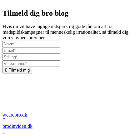
Tilmeld dig bro blog
Hvis du vil have faglige indspark og gode råd om alt fra
madspildskampagner til menneskelig irrationalitet, så tilmeld dig
vores nyhedsbrev her.
Tilmeld mig
Om bro
Vi kombinerer kommunikation, organisationsudvikling og
adfærdsdesign. Vi undersøger, hvordan vi kan få mennesker til at
træffe de rigtige beslutninger, og vi designer løsninger og budskaber,
der får det til at ske.
wearebro.dk
brodinviden.dk