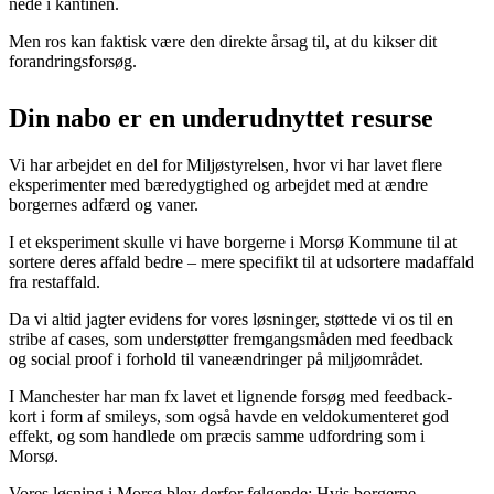
nede i kantinen.
Men ros kan faktisk være den direkte årsag til, at du kikser dit
forandringsforsøg.
Din nabo er en underudnyttet resurse
Vi har arbejdet en del for Miljøstyrelsen, hvor vi har lavet flere
eksperimenter med bæredygtighed og arbejdet med at ændre
borgernes adfærd og vaner.
I et eksperiment skulle vi have borgerne i Morsø Kommune til at
sortere deres affald bedre – mere specifikt til at udsortere madaffald
fra restaffald.
Da vi altid jagter evidens for vores løsninger, støttede vi os til en
stribe af cases, som understøtter fremgangsmåden med feedback
og social proof i forhold til vaneændringer på miljøområdet.
I Manchester har man fx lavet et lignende forsøg med feedback-
kort i form af smileys, som også havde en veldokumenteret god
effekt, og som handlede om præcis samme udfordring som i
Morsø.
Vores løsning i Morsø blev derfor følgende: Hvis borgerne