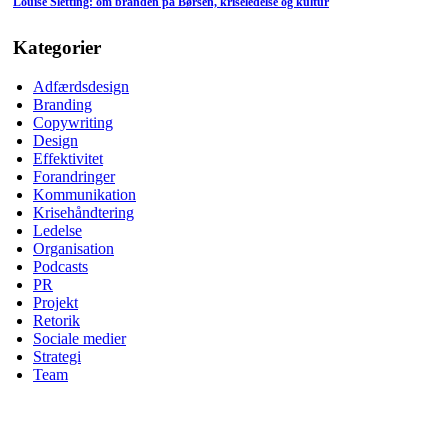
Louise Sletting: om branden på Børsen, kriseledelse og kultur
Kategorier
Adfærdsdesign
Branding
Copywriting
Design
Effektivitet
Forandringer
Kommunikation
Krisehåndtering
Ledelse
Organisation
Podcasts
PR
Projekt
Retorik
Sociale medier
Strategi
Team