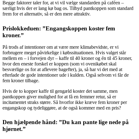
Begge faktorer taler for, at vi vil vælge standarden på caféen –
særligt hvis der er lang kø bag os. Tilbyd pantkoppen som standard
frem for et alternativ, så er den mere attraktiv.
Prislokkeduen: ”Engangskoppen koster fem
kroner.”
På trods af intentioner om at være mere klimabevidste, er vi
forbrugere meget påvirkelige i købssituationen. Hvis valget står
mellem en – i forvejen dyr – kaffe til 40 kroner og én til 45 kroner,
hvor den eneste forskel er koppen (som vi ovenikøbet skal
besværlige os for at aflevere bagefter), ja, så har vi det med at
efterlade de gode intentioner ude i kulden. Også selvom vi får de
fem kroner tilbage.
Hvis de to kopper kaffe til gengæld koster det samme, men
pantkoppen giver mulighed for at få en femmer retur, så er
incitamentet straks større. Så hvorfor ikke kræve fem kroner per
engangskop og tydeliggøre, at de også kommer med en pris?
Den hjælpende hånd: ”Du kan pante lige nede på
hjørnet.”