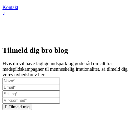
Kontakt
Tilmeld dig bro blog
Hvis du vil have faglige indspark og gode råd om alt fra
madspildskampagner til menneskelig irrationalitet, så tilmeld dig
vores nyhedsbrev her.
Tilmeld mig
Om bro
Vi kombinerer kommunikation, organisationsudvikling og
adfærdsdesign. Vi undersøger, hvordan vi kan få mennesker til at