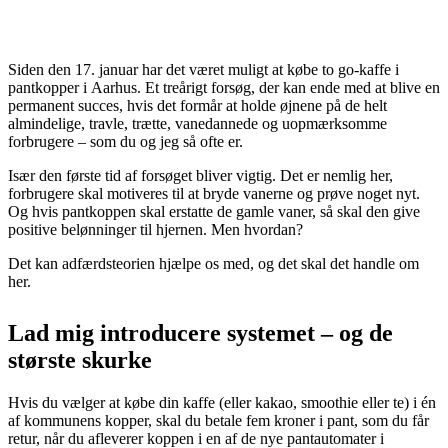
Siden den 17. januar har det været muligt at købe to go-kaffe i
pantkopper i Aarhus. Et treårigt forsøg, der kan ende med at blive en
permanent succes, hvis det formår at holde øjnene på de helt
almindelige, travle, trætte, vanedannede og uopmærksomme
forbrugere – som du og jeg så ofte er.
Især den første tid af forsøget bliver vigtig. Det er nemlig her,
forbrugere skal motiveres til at bryde vanerne og prøve noget nyt.
Og hvis pantkoppen skal erstatte de gamle vaner, så skal den give
positive belønninger til hjernen. Men hvordan?
Det kan adfærdsteorien hjælpe os med, og det skal det handle om
her.
Lad mig introducere systemet – og de
største skurke
Hvis du vælger at købe din kaffe (eller kakao, smoothie eller te) i én
af kommunens kopper, skal du betale fem kroner i pant, som du får
retur, når du afleverer koppen i en af de nye pantautomater i