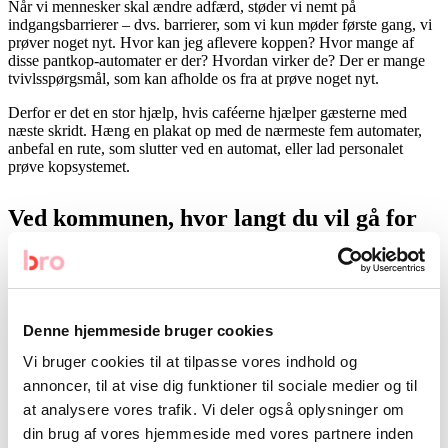
Når vi mennesker skal ændre adfærd, støder vi nemt på
indgangsbarrierer – dvs. barrierer, som vi kun møder første gang, vi
prøver noget nyt. Hvor kan jeg aflevere koppen? Hvor mange af
disse pantkop-automater er der? Hvordan virker de? Der er mange
tvivlsspørgsmål, som kan afholde os fra at prøve noget nyt.
Derfor er det en stor hjælp, hvis caféerne hjælper gæsterne med
næste skridt. Hæng en plakat op med de nærmeste fem automater,
anbefal en rute, som slutter ved en automat, eller lad personalet
prøve kopsystemet.
Ved kommunen, hvor langt du vil gå for
en femmer?
I den anden ende af brugerrejsen har vi afleveringen af
pantkopperne. Hvis caféerne lykkes med at få forbrugerne til at
vælge pantkopperne, skal kommunen sørge for, at de er nemme at
Denne hjemmeside bruger cookies
aflevere. Også her findes der tre oplagte adfærdsvåben:
Convenience-knækkeren, synlighedskappen og sansebomben.
Vi bruger cookies til at tilpasse vores indhold og
annoncer, til at vise dig funktioner til sociale medier og til
Convenience-knækkeren: Hellere gode placeringer
at analysere vores trafik. Vi deler også oplysninger om
end mange automater
din brug af vores hjemmeside med vores partnere inden