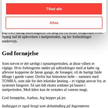
Det er svært at konkurrere med engangskopper på nemhed, men
Tillad alle
pantkopper kan konkurrere på brugeroplevelsen. Der er mange
ulemper ved en engangskop: den holder ikke på drikkens
temperatur, du spilder nemt, og kanten bliver opløst, når du drikker.
Afvis
Med andre ord kan pantkopperne skylles ned uden hverken smag af
pap eller dårlig samvittighed. Så sørg for en bedre brugeroplevelse.
Spørg ind til oplevelsen i startperioden, og lav forbedringer
undervejs.
God fornøjelse
Som nævnt er det særligt i opstartsperioden, at disse våben er
vigtige. Hvis forbrugerne støder på udfordringer med at købe og
aflevere kopperne de første gange, de forsøger, vil de hurtigt falde
tilbage i gamle vaner. Derfor har historiens helte – sammen med
TOMRA, som står for den tekniske løsning – et vigtigt ansvar for, at
systemet fungerer. Så sæt lidt ekstra soldater på banen i
startperioden. Med tiden kan de erstattes af vanens magt.
God fornøjelse, Aarhus. Jeg hepper på jer.
Indlægget er også bragt som debatindlæg på Ingeniørens