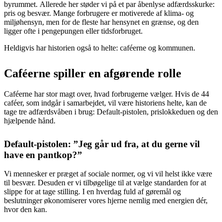
byrummet. Allerede her støder vi på et par åbenlyse adfærdsskurke:
pris og besvær. Mange forbrugere er motiverede af klima- og
miljøhensyn, men for de fleste har hensynet en grænse, og den
ligger ofte i pengepungen eller tidsforbruget.
Heldigvis har historien også to helte: caféerne og kommunen.
Caféerne spiller en afgørende rolle
Caféerne har stor magt over, hvad forbrugerne vælger. Hvis de 44
caféer, som indgår i samarbejdet, vil være historiens helte, kan de
tage tre adfærdsvåben i brug: Default-pistolen, prislokkeduen og den
hjælpende hånd.
Default-pistolen: ”Jeg går ud fra, at du gerne vil
have en pantkop?”
Vi mennesker er præget af sociale normer, og vi vil helst ikke være
til besvær. Desuden er vi tilbøgelige til at vælge standarden for at
slippe for at tage stilling. I en hverdag fuld af gøremål og
beslutninger økonomiserer vores hjerne nemlig med energien dér,
hvor den kan.