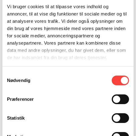
Vi bruger cookies til at tilpasse vores indhold og
bro blog
annoncer, til at vise dig funktioner til sociale medier og til
podcast
cases
at analysere vores trafik. Vi deler også oplysninger om
teamet
din brug af vores hjemmeside med vores partnere inden
Karriere
for sociale medier, annonceringspartnere og
analysepartnere. Vores partnere kan kombinere disse
×
Search
data med andre oplysninger, du har givet dem, eller som
+45 48 24 00 68
de har indsamlet fra din brug af deres tjenester.
Dorthe Vestergaard
Samtykkevalg
Konsulent
Nødvendig
Du møder Dorthe på opgaver om kommunikation og
krisehåndtering. Med en baggrund inden for strategisk
Præferencer
kommunikation og PR og en uddannelse fra Danmarks Medie- og
Journalisthøjskole har hun et skarpt blik for, hvordan man navigerer
i medielandskabet – også når tingene går stærkt.
Statistik
Dorthe er også en del af vores adfærds- og teamudviklingsindsatser,
hvor vi bringer hendes evne til at kommunikere klart og præcist til
forskellige målgrupper i spil.