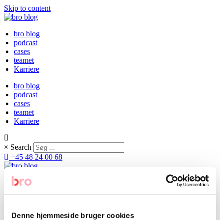
Skip to content
bro blog
podcast
cases
teamet
Karriere
bro blog
podcast
cases
teamet
Karriere
×
Search
+45 48 24 00 68
bro blog
podcast
cases
teamet
Denne hjemmeside bruger cookies
Karriere