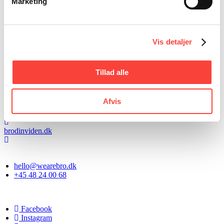
Marketing
Email Dorthe
+45 40 80 51 06
Vis detaljer
Om bro
Tillad alle
Vi kombinerer kommunikation, organisationsudvikling og
adfærdsdesign. Vi undersøger, hvordan vi kan få mennesker til at
træffe de rigtige beslutninger, og vi designer løsninger og budskaber,
Afvis
der får det til at ske.
wearebro.dk
brodinviden.dk
Esplanaden 34C, 1. sal 1263 København K
hello@wearebro.dk
+45 48 24 00 68
CVR DK26406420
Facebook
Instagram