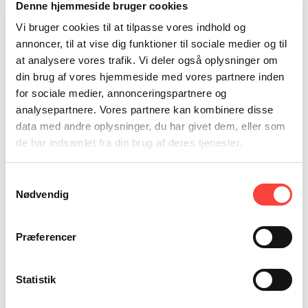
Denne hjemmeside bruger cookies
bro blog
Vi bruger cookies til at tilpasse vores indhold og
podcast
annoncer, til at vise dig funktioner til sociale medier og til
cases
teamet
at analysere vores trafik. Vi deler også oplysninger om
Karriere
din brug af vores hjemmeside med vores partnere inden
for sociale medier, annonceringspartnere og
×
Search
analysepartnere. Vores partnere kan kombinere disse
+45 48 24 00 68
data med andre oplysninger, du har givet dem, eller som
de har indsamlet fra din brug af deres tjenester.
Laura Vester Darre
Psykolog - på barsel
Samtykkevalg
Nødvendig
Laura er uddannet psykolog og har bl.a. arbejdet med individuel
coaching af ledere fra den yngre generation. Hun har specialiseret
sig i erhvervspsykologi og er især optaget af, hvordan ledelses- og
Præferencer
teamudvikling kan bane vej for højere performance og et
bæredygtigt arbejdsliv.
Som psykolog og juniorkonsulent i
bro
bidrager Laura med at
Statistik
identificere udviklingspotentialer og kernefaktorer i ellers komplekse
problemstillinger, uanset om hun laver research eller designer